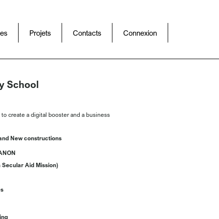
es
Projets
Contacts
Connexion
EDUCATION AND CULTURE
y School
to create a digital booster and a business
and New constructions
EBANON
 Secular Aid Mission)
es
ing