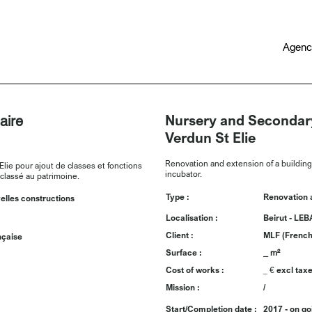
Agenc
Nursery and Secondar
aire
Verdun St Elie
Renovation and extension of a building 
lie pour ajout de classes et fonctions
incubator.
classé au patrimoine.
Type :
Renovation 
elles constructions
Localisation :
Beirut - L
Client :
MLF (French
nçaise
Surface :
_ m²
Cost of works :
_
excl tax
€
Mission :
/
Start/Completion date :
2017 - on go