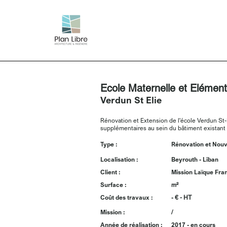
EDUCATION ET CULTURE
Ecole Maternelle et Elément
Verdun St Elie
Rénovation et Extension de l'école Verdun St-E
supplémentaires au sein du bâtiment existant 
Type :
Rénovation et Nouv
Localisation :
Beyrouth - Liban
Client :
Mission Laïque Fra
Surface :
m²
Coût des travaux :
-
€ - HT
Mission :
/
Année de réalisation :
2017 - en cours